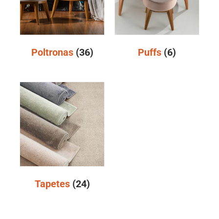
Poltronas
(36)
Puffs
(6)
Tapetes
(24)