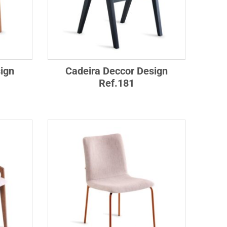
ign
Cadeira Deccor Design
Ref.181