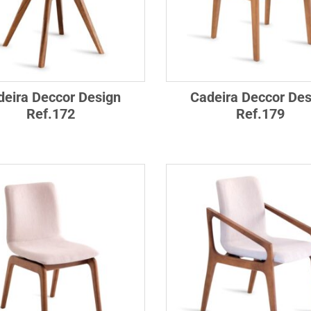
deira Deccor Design
Cadeira Deccor Des
Ref.172
Ref.179