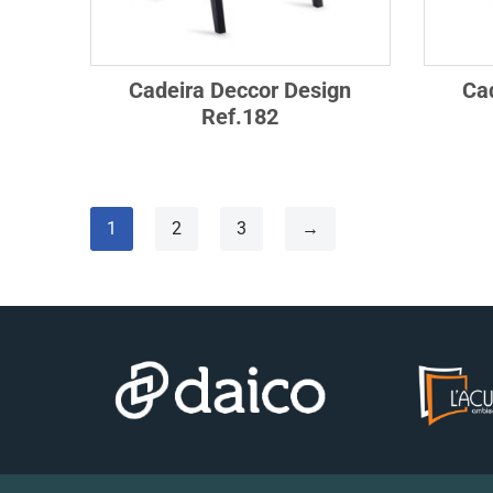
Cadeira Deccor Design
Ca
Ref.182
1
2
3
→