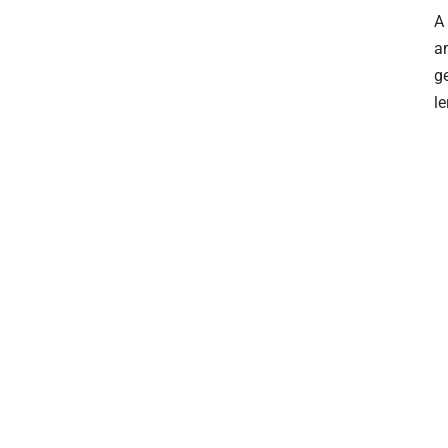
A
am
g
le