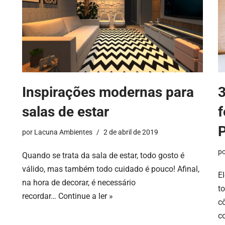
Inspirações modernas para
3
salas de estar
f
P
por
Lacuna Ambientes
2 de abril de 2019
p
Quando se trata da sala de estar, todo gosto é
válido, mas também todo cuidado é pouco! Afinal,
E
na hora de decorar, é necessário
t
recordar…
Continue a ler »
c
c